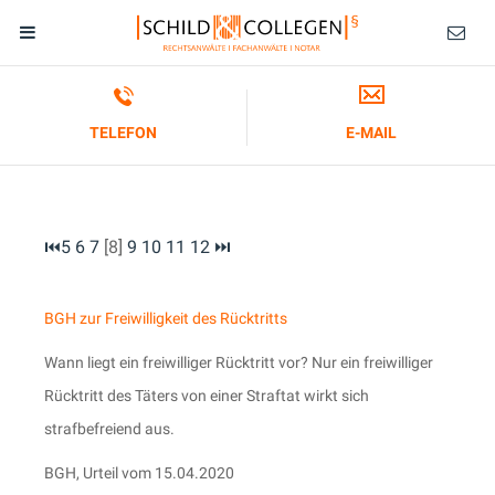
TELEFON
E-MAIL
⏮
5
6
7
[8]
9
10
11
12
⏭
BGH zur Freiwilligkeit des Rücktritts
Wann liegt ein freiwilliger Rücktritt vor? Nur ein freiwilliger
Rücktritt des Täters von einer Straftat wirkt sich
strafbefreiend aus.
BGH, Urteil vom 15.04.2020