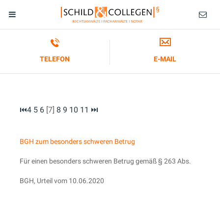
TELEFON
E-MAIL
⏮
4
5
6
[7]
8
9
10
11
⏭
BGH zum besonders schweren Betrug
Für einen besonders schweren Betrug gemäß § 263 Abs.
BGH, Urteil vom 10.06.2020