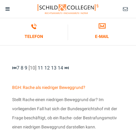
TELEFON
E-MAIL
⏮
7
8
9
[10]
11
12
13
14
⏭
BGH: Rache als niedriger Beweggrund?
Stellt Rache einen niedrigen Beweggrund dar? Im
vorliegenden Fall hat sich der Bundesgerichtshof mit der
Frage beschäftigt, ob ein Rache- oder Bestrafungsmotiv
einen niedrigen Beweggrund darstellen kann.