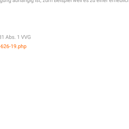
egung abhängig ist, zum Beispiel weil es zu einer erhe
 81 Abs. 1 VVG
4-626-19.php