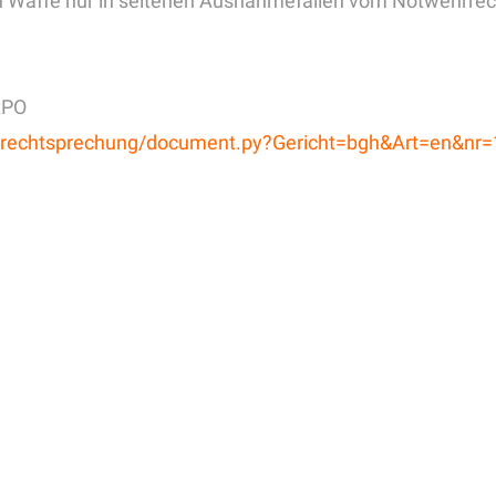
en Waffe nur in seltenen Ausnahmefällen vom Notwehrrec
tPO
-bin/rechtsprechung/document.py?Gericht=bgh&Art=en&