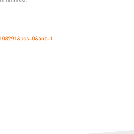
ht umfasst.
nr=108291&pos=0&anz=1